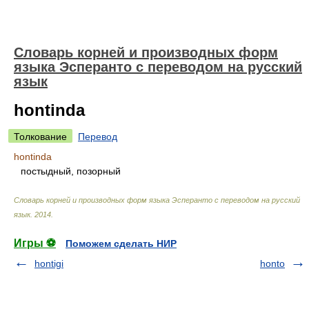
Словарь корней и производных форм
языка Эсперанто с переводом на русский
язык
hontinda
Толкование
Перевод
hontinda
постыдный, позорный
Словарь корней и производных форм языка Эсперанто с переводом на русский
язык
.
2014
.
Игры ⚽
Поможем сделать НИР
hontigi
honto